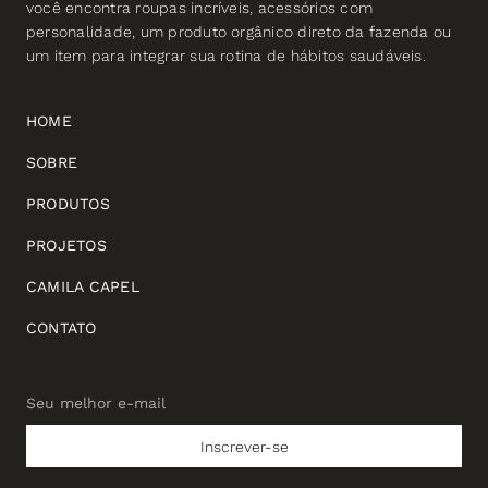
você encontra roupas incríveis, acessórios com
personalidade, um produto orgânico direto da fazenda ou
um item para integrar sua rotina de hábitos saudáveis.
HOME
SOBRE
PRODUTOS
PROJETOS
CAMILA CAPEL
CONTATO
Seu melhor e-mail
Seu
melhor
Inscrever-se
e-
mail