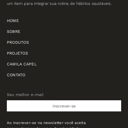
um item para integrar sua rotina de hábitos saudáveis.
HOME
SOBRE
PRODUTOS
PROJETOS
CAMILA CAPEL
CONTATO
Seu melhor e-mail
Seu
melhor
Inscrever-se
e-
mail
Ao inscrever-se na newsletter você aceita