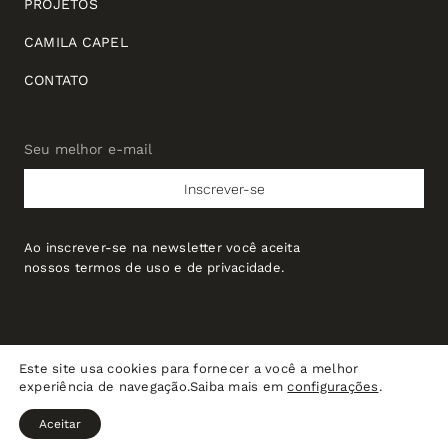
PROJETOS
CAMILA CAPEL
CONTATO
Seu melhor e-mail
Seu
melhor
Inscrever-se
e-
mail
Ao inscrever-se na newsletter você aceita
nossos termos de uso e de privacidade.
Este site usa cookies para fornecer a você a melhor
experiência de navegação.Saiba mais em
configurações
.
Wieso | CNPJ: 52.497.733/0001-87 © Todos os direitos reservados
Política de Privacidade
Aceitar