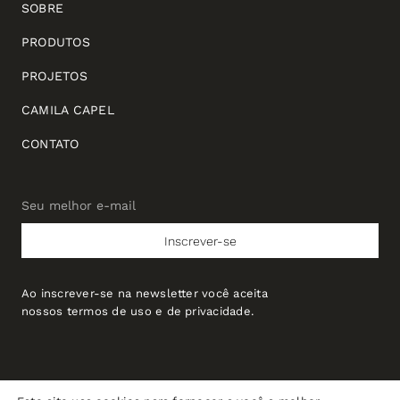
SOBRE
PRODUTOS
PROJETOS
CAMILA CAPEL
CONTATO
Seu melhor e-mail
Seu
melhor
Inscrever-se
e-
mail
Ao inscrever-se na newsletter você aceita
nossos termos de uso e de privacidade.