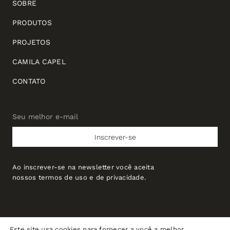
SOBRE
PRODUTOS
PROJETOS
CAMILA CAPEL
CONTATO
Seu melhor e-mail
Seu
melhor
Inscrever-se
e-
mail
Ao inscrever-se na newsletter você aceita
nossos termos de uso e de privacidade.
Este site usa cookies para fornecer a você a melhor